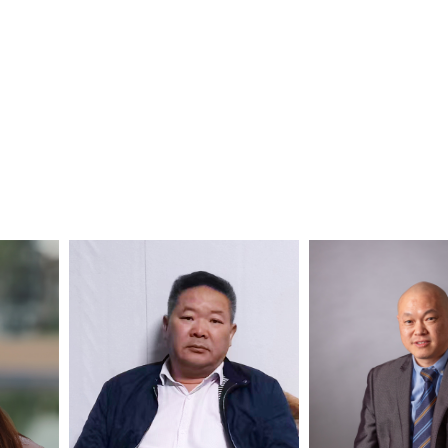
东营市安徽商会会长谢敏一行考察龙居镇麻湾西瓜种植基地
东营市安徽商会开展“万企兴万村”走