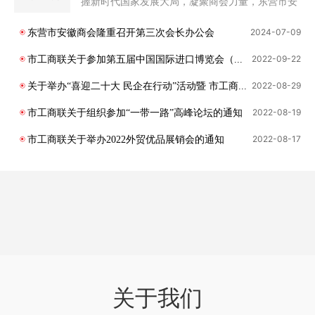
握新时代国家发展大局，凝聚商会力量，东营市安
徽商会于7月29日下午16点在商会会议室组织召开
了“学习党的二十届三中全会精神”专题会议。此次
2024-07
-
09
东营市安徽商会隆重召开第三次会长办公会
会议旨在通过集体学习与交流，将全会精神转化为
商会发展的强大动力，促进会员企业在新时代背景
2022-09
-
22
市工商联关于参加第五届中国国际进口博览会（上海）山东省工商联专业观众报名工作的通知
下实现高质量发展。 会议由党支部书记卞凤义同志
主持，参会的有商会会长谢敏、监事长黄涛、秘书
2022-08
-
29
关于举办“喜迎二十大 民企在行动”活动暨 市工商联直属商会会长座谈会的通知
长郑国庆、常务副会长徐济胜、副会长杨茂来、副
会长王陆、副会长艾朝阳及秘书处工作人员。 卞凤
2022-08
-
19
市工商联关于组织参加“一带一路”高峰论坛的通知
义书记做了简单的会前动员发言，强调学习党的二
十届三中全会精神的重要性，要求大家认真听取报
2022-08
-
17
市工商联关于举办2022外贸优品展销会的通知
告，深究会议精髓，秘书处副秘书长刘翔宣读“中共
中央关于进一步全面深化改革推进中国式现代化的
决定”和“中国共产党第二十届中央委员会第三次全
体会议公报”。 会议加深了商会成员对党的二十
届三中全会精神的理解和认同，形成了共同推动商
会及企业发展的思想共识，明确了商会未来一段时
间内的工作方向和重点任务，为会员企业发展提供
了清晰的指引。 会长谢敏同志表示，商会将以此次
会议为契机，高举习近平新时代中国特色社会主义
思想伟大旗帜，深入学习贯彻党的二十届三中全会
精神，要牢记嘱托再出发，感恩奋进启新程，进一
关于我们
步全面深化改革，坚定走好高质量发展之路，结合
商会发展的实际情况，明确指出依法办会、从严治