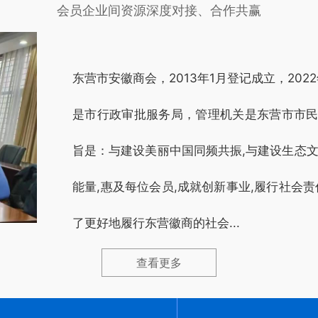
会，坚持守正创新、坚持以保障会员的根本利益为
会员企业间资源深度对接、合作共赢
出发点，严格执行党的方针和政策，紧密加强与政
府部门的沟通，多渠道拓展行业间的学习与交流，
全面做好统筹和安排，将商会的每一项工作做细做
精，以实干担当全面提升新质生产力，谱写民营经
济与商会融合发展的新篇章。
东营市安徽商会，2013年1月登记成立，20
是市行政审批服务局，管理机关是东营市市民
旨是：与建设美丽中国同频共振,与建设生态文
能量,惠及每位会员,成就创新事业,履行社会
了更好地履行东营徽商的社会...
查看更多