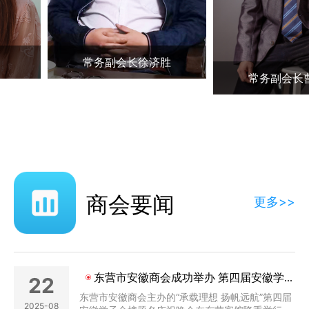
常务副会长徐济胜
常务副会长
商会要闻
更多>>
东营市安徽商会成功举办 第四届安徽学子金榜题名庆祝晚会
22
东营市安徽商会主办的“承载理想 扬帆远航”第四届
2025-08