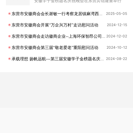
安徽学子金榜题名庆祝晚会在东营宾馆隆重举行
2025-05
-
05
东营市安徽商会会长谢敏一行考察龙居镇麻湾西瓜种植基地
2024-12
-
15
东营市安徽商会开展“万企兴万村”走访慰问活动
2024-12
-
02
东营市安徽商会走访徽商企业--上海环保智昂公司东营生产基地
2024-10
-
12
东营市安徽商会第三届“敬老爱老”重阳慰问活动
2024-08
-
22
承载理想 扬帆远航---第三届安徽学子金榜题名庆典晚会隆重举行