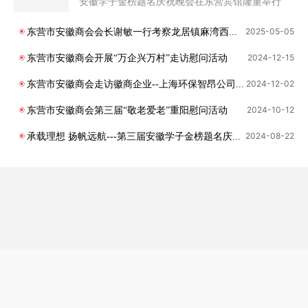
安徽学子金榜题名庆祝晚会在东营宾馆隆重举行
2025-05
-
05
东营市安徽商会会长谢敏一行考察龙居镇麻湾西瓜种植基地
2024-12
-
15
东营市安徽商会开展“万企兴万村”走访慰问活动
2024-12
-
02
东营市安徽商会走访徽商企业--上海环保智昂公司东营生产基地
2024-10
-
12
东营市安徽商会第三届“敬老爱老”重阳慰问活动
2024-08
-
22
承载理想 扬帆远航---第三届安徽学子金榜题名庆典晚会隆重举行