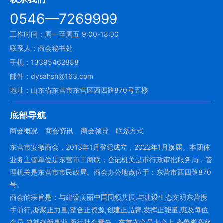
0546—7269999
工作时间：周一至周五 9:00-18:00
联系人：商会秘书处
手机：13395462888
邮件：dysahsh@163.com
地址：山东省东营市东营区西四路870号五楼
底部导航
商会概况
商会资讯
商会领导
联系方式
东营市安徽商会，2013年1月登记成立，2022年1月换届。本团体
业务主管单位是东营市工商联，登记机关是市行政审批服务局，管
理机关是东营市市民政局。商会办公地点位于：东营市西四路870
号。
商会的宗旨是：与建设美丽中国同频共振,与建设生态文明东营携
手前行,凝聚正力量,整合正资源,创建正品牌,发挥正能量,惠及每位
会员,成就创新事业,履行社会责任。在首次会员大会上,齐鲁徽商慈