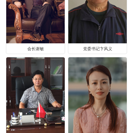
会长谢敏
党委书记卞风义