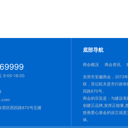
底部导航
69999
商会概况
商会资讯
:00-18:00
东营市安徽商会，2013
联，登记机关是市行政审
四路870号。
8
商会的宗旨是：与建设美丽
.com
创建正品牌,发挥正能量,
营区西四路870号五楼
慈善爱心基金的设立就是
体。