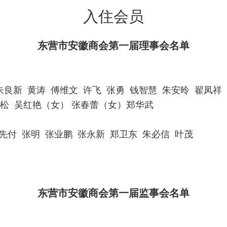
入住会员
东营市安徽商会第一届理事会名单
良新 黄涛 傅维文 许飞 张勇 钱智慧 朱安昤 翟凤祥
庭松 吴红艳（女） 张春蕾（女）郑华武
先付 张明 张业鹏 张永新 郑卫东 朱必信 叶茂
东营市安徽商会第一届监事会名单