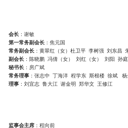
会长
：谢敏
第一常务副会长
：焦元国
常务副会长
：黄翠红（女）杜卫平 李树强 刘东昌 朱
副会长
：陈晓鹏 冯倩（女） 刘红（女） 刘阳 孙
秘书长
：房广斌
常务理事
：张志中 丁海洋 程学东 斯根楼 徐斌 杨
理事
：刘宜志 鲁大江 谢金明 郑华文 王修江
监事会主席
：程向前