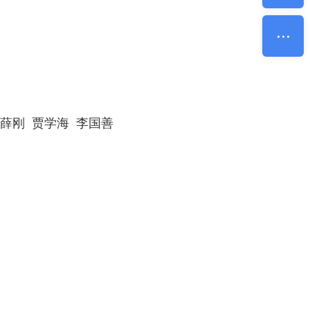
 薛刚 贾学海 李国善