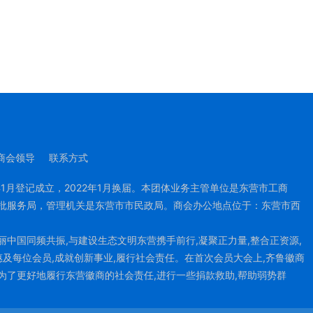
商会领导
联系方式
年1月登记成立，2022年1月换届。本团体业务主管单位是东营市工商
批服务局，管理机关是东营市市民政局。商会办公地点位于：东营市西
中国同频共振,与建设生态文明东营携手前行,凝聚正力量,整合正资源,
惠及每位会员,成就创新事业,履行社会责任。在首次会员大会上,齐鲁徽商
为了更好地履行东营徽商的社会责任,进行一些捐款救助,帮助弱势群