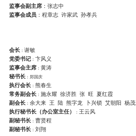
监事会副主席
：张志中
监事会成员
：程章志 许家武 孙孝兵
会长
谢敏
：
党委书记
卞风义
：
监事会主席
黄涛
：
秘书长
：郑国庆
执行会长
熊春生
：
常务副会长
施永耀 徐济胜 张 旺 夏红霞
：
副会长
余大来 王 陆 熊字龙 卜兴锁 艾朝阳 杨
：
执行秘书长（办公室主任）
王云风
：
副秘书长
曹贤程
：
副秘书长
刘翔
：