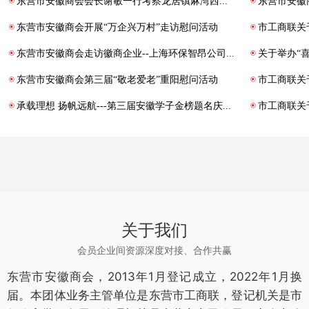
东营市安徽商会会长谢敏一行考察龙居镇麻湾西瓜种植基地
东营市安徽
东营市安徽商会开展“万企兴万村”走访慰问活动
东营市安徽商会走访徽商企业--上海环保智昂公司东营生产基地
东营市安徽商会第三届“敬老爱老”重阳慰问活动
市工商联关
承载理想 扬帆远航---第三届安徽学子金榜题名庆典晚会隆重举行
市工商联关
关于我们
会员企业间资源深度对接、合作共赢
东营市安徽商会，2013年1月登记成立，2022年1月换
届。本团体业务主管单位是东营市工商联，登记机关是市