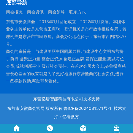
底部导航
商会概况
商会资讯
商会领导
联系方式
东营市安徽商会，2013年1月登记成立，2022年1月换届。本团体
业务主管单位是东营市工商联，登记机关是市行政审批服务局，管
理机关是东营市市民政局。商会办公地点位于：东营市西四路870
号。
商会的宗旨是：与建设美丽中国同频共振,与建设生态文明东营携
手前行,凝聚正力量,整合正资源,创建正品牌,发挥正能量,惠及每位
会员,成就创新事业,履行社会责任。在首次会员大会上,齐鲁徽商慈
善爱心基金的设立就是为了更好地履行东营徽商的社会责任,进行
一些捐款救助,帮助弱势群体。
东营亿唐智能科技有限公司技术支持
东营市安徽商会官网
版权所有
鲁ICP备2024081571号-1
技术支
持：
亿唐微方