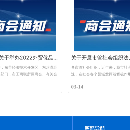
市工商联关于举办2022外贸优品展销会的通知
联，东营经济技术开发区、东营港经
各市管社会组织：近年来，我市社
关部门，市工商联所属商会、有关会
速，在社会各个领域发挥着积极作
极响应国家“加快构建以国内大循环
管理中发现，仍存在一些社会组织
03-14
国际双循环相互促进的...
范，内部制度不健全，出现不依法接受
底部导航