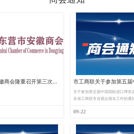
东营市安徽商会隆重召开第三次会长办公会
关于参加第五届中国国际进口博览
东省工商联专业观众报名工作的通知
联，东营经济技术开发区、东营港
09-22
关部门，市工商联所属商...