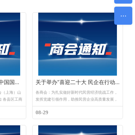
市工商联关于参加第五届中国国际进口博览会（上海）山东省工商联专业观众报名工作的通知
关于举办“喜迎二十大 民企在行动”活动暨 市工商联直属商会会长座谈会的通知
会（上海）山
各商会：为扎实做好新时代民营经济统战工作，
 各县区工商
发挥党建引领作用，助推民营企业高质量发展，
经济开发区有
为党的二十大召开营造和谐稳定的社会环境，拟
08-29
组织举办“喜迎二十大 民企在行动”...