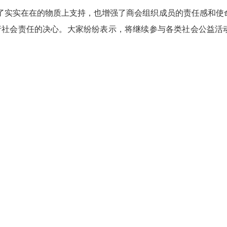
了实实在在的物质上支持，也增强了商会组织成员的责任感和使
行社会责任的决心。大家纷纷表示，将继续参与各类社会公益活
植基地
下一新闻：
东营市安徽商会走访徽商企业--上海环保
底部导航
69999
商会概况
商会资讯
:00-18:00
东营市安徽商会，2013
联，登记机关是市行政审
四路870号。
8