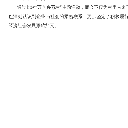
通过此次“万企兴万村”主题活动，商会不仅为村里带来
也深刻认识到企业与社会的紧密联系，更加坚定了积极履
经济社会发展添砖加瓦。
上一新闻：
东营市安徽商会会长谢敏一行考察龙居镇麻湾西瓜种
关于我们
联系我们
0546—72
工作时间：周一至周五 9
联系人：商会秘书处
手机：1339546288