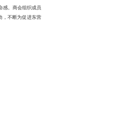
命感。商会组织成员
动，不断为促进东营
智昂公司东营生产基地
商会领导
联系方式
年1月登记成立，2022年1月换届。本团体业务主管单位是东营市工商
批服务局，管理机关是东营市市民政局。商会办公地点位于：东营市西