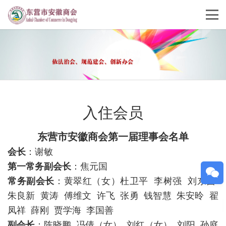
入住会员
东营市安徽商会第一届理事会名单
会长
：谢敏
第一常务副会长
：焦元国
常务副会长
：黄翠红（女）杜卫平 李树强 刘东昌
朱良新 黄涛 傅维文 许飞 张勇 钱智慧 朱安昤 翟
凤祥 薛刚 贾学海 李国善
副会长
：陈晓鹏 冯倩（女） 刘红（女） 刘阳 孙庭