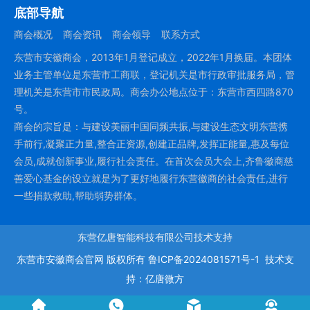
底部导航
商会概况
商会资讯
商会领导
联系方式
东营市安徽商会，2013年1月登记成立，2022年1月换届。本团体
业务主管单位是东营市工商联，登记机关是市行政审批服务局，管
理机关是东营市市民政局。商会办公地点位于：东营市西四路870
号。
商会的宗旨是：与建设美丽中国同频共振,与建设生态文明东营携
手前行,凝聚正力量,整合正资源,创建正品牌,发挥正能量,惠及每位
会员,成就创新事业,履行社会责任。在首次会员大会上,齐鲁徽商慈
善爱心基金的设立就是为了更好地履行东营徽商的社会责任,进行
一些捐款救助,帮助弱势群体。
东营亿唐智能科技有限公司技术支持
东营市安徽商会官网
版权所有
鲁ICP备2024081571号-1
技术支
持：
亿唐微方