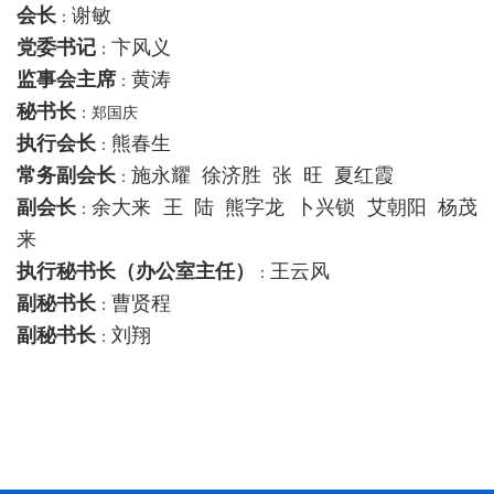
会长
谢敏
：
党委书记
卞风义
：
监事会主席
黄涛
：
秘书长
：郑国庆
执行会长
熊春生
：
常务副会长
施永耀 徐济胜 张 旺 夏红霞
：
副会长
余大来 王 陆 熊字龙 卜兴锁 艾朝阳 杨茂
：
来
执行秘书长（办公室主任）
王云风
：
副秘书长
曹贤程
：
副秘书长
刘翔
：