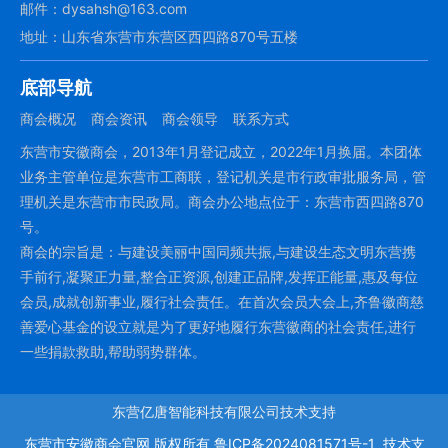
邮件：dysahsh@163.com
地址：山东省东营市东营区西四路870号五楼
底部导航
商会概况
商会资讯
商会领导
联系方式
东营市安徽商会，2013年1月登记成立，2022年1月换届。本团体
业务主管单位是东营市工商联，登记机关是市行政审批服务局，管
理机关是东营市市民政局。商会办公地点位于：东营市西四路870
号。
商会的宗旨是：与建设美丽中国同频共振,与建设生态文明东营携
手前行,凝聚正力量,整合正资源,创建正品牌,发挥正能量,惠及每位
会员,成就创新事业,履行社会责任。在首次会员大会上,齐鲁徽商慈
善爱心基金的设立就是为了更好地履行东营徽商的社会责任,进行
一些捐款救助,帮助弱势群体。
东营亿唐智能科技有限公司技术支持
东营市安徽商会官网
版权所有
鲁ICP备2024081571号-1
技术支