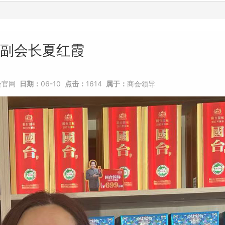
副会长夏红霞
会官网
日期：
06-10
点击：
1614
属于：
商会领导