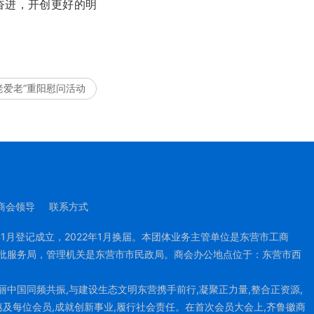
奋进，开创更好的明
老爱老”重阳慰问活动
商会领导
联系方式
年1月登记成立，2022年1月换届。本团体业务主管单位是东营市工商
批服务局，管理机关是东营市市民政局。商会办公地点位于：东营市西
中国同频共振,与建设生态文明东营携手前行,凝聚正力量,整合正资源,
惠及每位会员,成就创新事业,履行社会责任。在首次会员大会上,齐鲁徽商