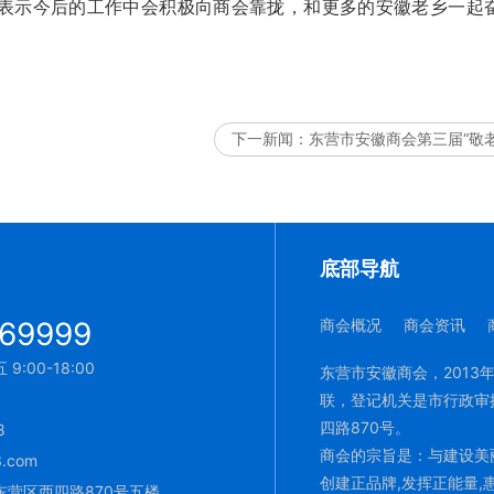
，表示今后的工作中会积极向商会靠拢，和更多的安徽老乡一起
下一新闻：
东营市安徽商会第三届“敬
底部导航
69999
商会概况
商会资讯
:00-18:00
东营市安徽商会，2013
联，登记机关是市行政审
四路870号。
8
商会的宗旨是：与建设美丽
.com
创建正品牌,发挥正能量,
营区西四路870号五楼