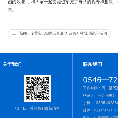
烈的欢迎 ，和大家一起交流也拓宽了自己的视野和想法
天。
上一新闻：
东营市安徽商会开展“万企兴万村”走访慰问活动
关于我们
联系我们
0546—72
工作时间：周一至周五 9
联系人：商会秘书处
手机：1339546288
扫一扫，关注我们最新消息
邮件：dysahsh@163
地址：山东省东营市东