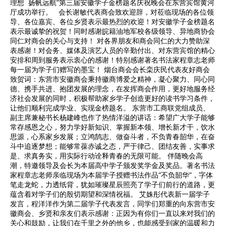
理想 扬帆远航”第三届安徽学子金榜题名庆祝晚会在东营宾馆黄河
厅成功举行。 会长谢敏代表商会致欢迎辞，对莅临现场的各位领
导、各位嘉宾、各位乡贤表示最热烈的欢迎！对安徽学子金榜题名
表示最诚挚的祝贺！同时感谢皖籍油地军校各级领导、异地商协会
同仁对商会的关心与支持！ 对各界朋友和商会同仁的大力赞助深
表感谢！对会务、媒体及演艺人员的辛勤付出、对东营宾馆的精心
安排和周到服务表示衷心的感谢！特别感谢著名书法家程章志老师
每一届为学子们赠写的墨宝！ 烟台商会会长栾庆民代表友好商会
致贺词：东营市安徽商会秉持徽商博爱之精神，凝心聚力、同心同
德、携手共进、抱团发展的理念，在发挥商会作用，更好地服务经
济社会发展的同时，积极帮助家乡学子创造更好的读书学习条件，
让他们顺利完成学业、实现金榜题名。 东营市工商联党组成员、
副主席兼秘书长杨建峰也作了热情洋溢的讲话：希望广大学子能够
常存感恩之心，努力学好新知识、掌握新本领、增长新才干，饮水
思源，心系家乡发展；立鸿鹄志、做奋斗者，不负青春韶华，在奋
斗中追逐梦想；能够常葆赤诚之态，严于律己、团结友善，实事求
是、求真务实，用实际行动诠释青春的无限可能。 伴随晚会高
潮，特邀领导及会长为本届高中学子颁发奖学金及奖品。著名书法
家程章志老师亲临现场为本届学子授赠书法作品“不负韶华”，字体
笔走龙蛇，力透纸背，犹如璀璨星辰照亮了学子们前行的道路，更
蕴含着对学子们的殷切期望和深情祝福。 艾姝彤代表新一届学子
发言，程洋洋作为第二届学子代表发言，同学们郑重的向东营市安
徽商会、乡贤和亲友们表示感谢：正因为有你们一直以来对我们的
关心和鼓励，让我们在千里之外的他乡，也能感受到家的温暖和力