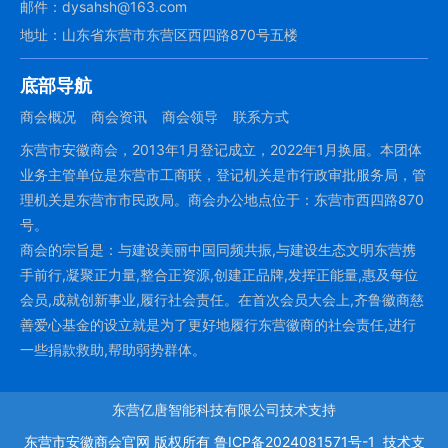
邮件：dysahsh@163.com
地址：山东省东营市东营区西四路870号五楼
底部导航
商会概况
商会资讯
商会领导
联系方式
东营市安徽商会，2013年1月登记成立，2022年1月换届。本团体
业务主管单位是东营市工商联，登记机关是市行政审批服务局，管
理机关是东营市市民政局。商会办公地点位于：东营市西四路870
号。
商会的宗旨是：与建设美丽中国同频共振,与建设生态文明东营携
手前行,凝聚正力量,整合正资源,创建正品牌,发挥正能量,惠及每位
会员,成就创新事业,履行社会责任。在首次会员大会上,齐鲁徽商慈
善爱心基金的设立就是为了更好地履行东营徽商的社会责任,进行
一些捐款救助,帮助弱势群体。
东营亿唐智能科技有限公司技术支持
东营市安徽商会官网
版权所有
鲁ICP备2024081571号-1
技术支