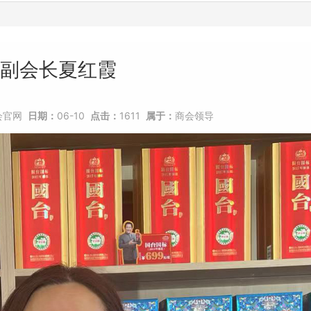
副会长夏红霞
会官网
日期：
06-10
点击：
1611
属于：
商会领导