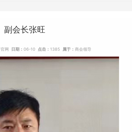
副会长张旺
会官网
日期：
06-10
点击：
1385
属于：
商会领导